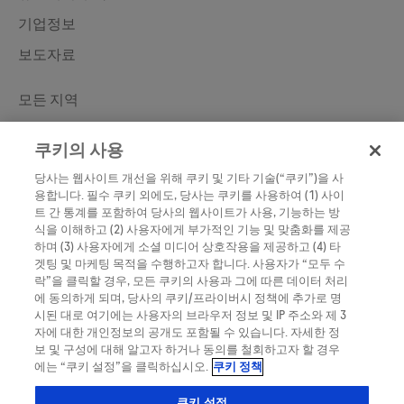
기업정보
보도자료
Learn More
모든 지역
한국로슈진단
쿠키의 사용
Roche Diabetes
당사는 웹사이트 개선을 위해 쿠키 및 기타 기술(“쿠키”)을 사
Roche
용합니다. 필수 쿠키 외에도, 당사는 쿠키를 사용하여 (1) 사이
트 간 통계를 포함하여 당사의 웹사이트가 사용, 기능하는 방
식을 이해하고 (2) 사용자에게 부가적인 기능 및 맞춤화를 제공
하며 (3) 사용자에게 소셜 미디어 상호작용을 제공하고 (4) 타
겟팅 및 마케팅 목적을 수행하고자 합니다. 사용자가 “모두 수
락”을 클릭할 경우, 모든 쿠키의 사용과 그에 따른 데이터 처리
에 동의하게 되며, 당사의 쿠키/프라이버시 정책에 추가로 명
시된 대로 여기에는 사용자의 브라우저 정보 및 IP 주소와 제 3
자에 대한 개인정보의 공개도 포함될 수 있습니다. 자세한 정
대한민국
보 및 구성에 대해 알고자 하거나 동의를 철회하고자 할 경우
에는 “쿠키 설정”을 클릭하십시오.
쿠키 정책
이 웹 사이트에는 다양한 사용자를 대상으로 하는 제품에 대한 정보가 포함되어
쿠키 설정