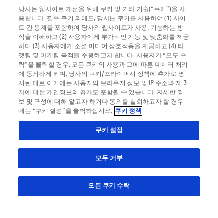
당사는 웹사이트 개선을 위해 쿠키 및 기타 기술(“쿠키”)을 사
Roche
용합니다. 필수 쿠키 외에도, 당사는 쿠키를 사용하여 (1) 사이
트 간 통계를 포함하여 당사의 웹사이트가 사용, 기능하는 방
식을 이해하고 (2) 사용자에게 부가적인 기능 및 맞춤화를 제공
하며 (3) 사용자에게 소셜 미디어 상호작용을 제공하고 (4) 타
겟팅 및 마케팅 목적을 수행하고자 합니다. 사용자가 “모두 수
락”을 클릭할 경우, 모든 쿠키의 사용과 그에 따른 데이터 처리
에 동의하게 되며, 당사의 쿠키/프라이버시 정책에 추가로 명
시된 대로 여기에는 사용자의 브라우저 정보 및 IP 주소와 제 3
자에 대한 개인정보의 공개도 포함될 수 있습니다. 자세한 정
대한민국
보 및 구성에 대해 알고자 하거나 동의를 철회하고자 할 경우
에는 “쿠키 설정”을 클릭하십시오.
쿠키 정책
이 웹 사이트에는 다양한 사용자를 대상으로 하는 제품에 대한 정보가 포함되어
쿠키 설정
있으며, 해당 국가에서는 제품 상세 정보 또는 달리 액세스할 수 없거나 유효한
정보를 포함할 수 있습니다. 당사는 귀하의 원산지국에서 유효한 법적 절차, 규
정, 등록 또는 사용을 준수하지 않을 수 있는 그러한 정보에 액세스한 것에 대해
모두 거부
어떠한 책임도 지지 않습니다.
© 2023 Roche Diabetes Care Limited. All rights reserved.
모든 쿠키 수락