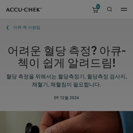
0
Skip navigation
Menu
이동 경로
아큐-첵 사용팁
어려운 혈당 측정? 아큐-
첵이 쉽게 알려드림!
혈당 측정을 위해서는 혈당측정기, 혈당측정 검사지,
채혈기, 채혈침이 필요합니다.
09 12월 2024