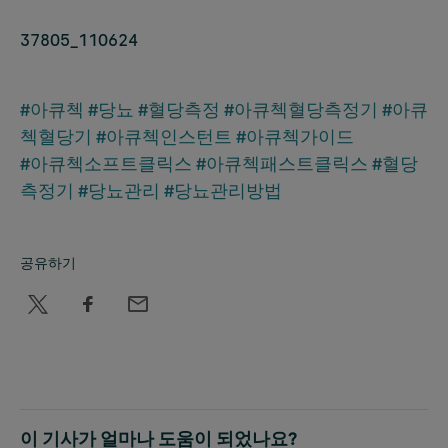
37805_110624
#아큐첵
#당뇨
#혈당측정
#아큐첵혈당측정기
#아큐
첵혈당기
#아큐첵인스턴트
#아큐첵가이드
#아큐첵소프트클릭스
#아큐첵패스트클릭스
#혈당
측정기
#당뇨관리
#당뇨관리방법
공유하기
이 기사가 얼마나 도움이 되었나요?