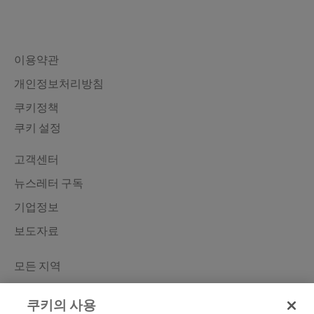
Legal & Privacy
이용약관
개인정보처리방침
쿠키정책
쿠키 설정
Contact
고객센터
뉴스레터 구독
기업정보
보도자료
Learn More
모든 지역
한국로슈진단
쿠키의 사용
Roche Diabetes